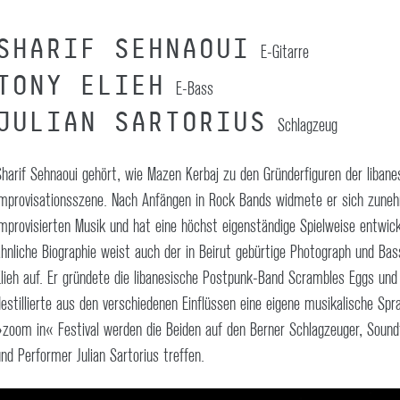
SHARIF SEHNAOUI
E-Gitarre
TONY ELIEH
E-Bass
JULIAN SARTORIUS
Schlagzeug
Sharif Sehnaoui gehört, wie Mazen Kerbaj zu den Gründerfiguren der libane
Improvisationsszene. Nach Anfängen in Rock Bands widmete er sich zune
improvisierten Musik und hat eine höchst eigenständige Spielweise entwick
ähnliche Biographie weist auch der in Beirut gebürtige Photograph und Bas
Elieh auf. Er gründete die libanesische Postpunk-Band Scrambles Eggs und
destillierte aus den verschiedenen Einflüssen eine eigene musikalische Sp
»zoom in« Festival werden die Beiden auf den Berner Schlagzeuger, Sound
und Performer Julian Sartorius treffen.