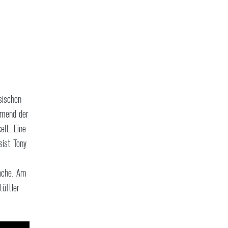
sischen
hmend der
elt. Eine
sist Tony
rache. Am
tüftler